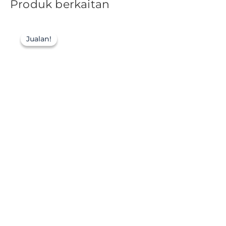
Produk berkaitan
Jualan!
Jualan!