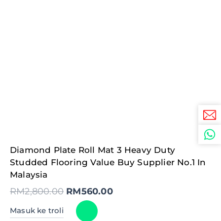
Original
Current
Diamond Plate Roll Mat 3 Heavy Duty
price
price
was:
is:
Studded Flooring Value Buy Supplier No.1 In
RM2,800.00.
RM560.00.
Malaysia
RM
2,800.00
RM
560.00
Masuk ke troli