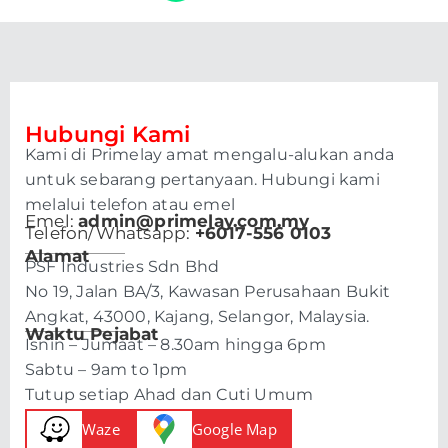
Hubungi Kami
Kami di Primelay amat mengalu-alukan anda
untuk sebarang pertanyaan. Hubungi kami
melalui telefon atau emel
Emel:
admin@primelay.com.my
Telefon/Whatsapp:
+6017-556 0103
Alamat
PSF Industries Sdn Bhd
No 19, Jalan BA/3, Kawasan Perusahaan Bukit
Angkat, 43000, Kajang, Selangor, Malaysia.
Waktu Pejabat
Isnin – Jumaat – 8.30am hingga 6pm
Sabtu – 9am to 1pm
Tutup setiap Ahad dan Cuti Umum
Waze
Google Map