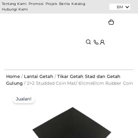
Skip
Tentang Kami
Promosi
Projek
Berita
Katalog
BM
Hubungi Kami
to
content
Search
Search
Home
/
Lantai Getah
/
Tikar Getah Stad dan Getah
Gulung
/ 2×2 Studded Coin Mat/ 61cmx61cm Rubber Coin
Mat Tile / Cheap Anti – Slip Mat – RS22
2x2
Original
Current
Studded
Jualan!
Coin
price
price
Mat/
was:
is:
61cmx61cm
Rubber
RM154.00.
RM30.80.
Coin
Mat