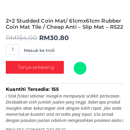
2×2 Studded Coin Mat/ 61cmx61cm Rubber
Coin Mat Tile / Cheap Anti – Slip Mat – RS22
RM
154.00
RM
30.80
Masuk ke troli
Tanya sekarang
Kuantiti Tersedia:
155
( Stok fizikal sebenar mungkin mempunyai sedikit perbezaan.
Disebabkan oleh jumlah jualan yang tinggi, beberapa produk
mungkin akan kekurangan stok dengan lebih cepat. Jika anda
memerlukan kuantiti stok tersedia yang tepat, sila semak
dengan pasukan jualan sebelum mengesahkan pesanan anda.)
SKU:
552-COINMAT-2X2-RS22