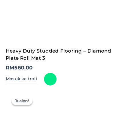
Heavy Duty Studded Flooring – Diamond
Plate Roll Mat 3
RM
560.00
Masuk ke troli
Jualan!
Jualan!