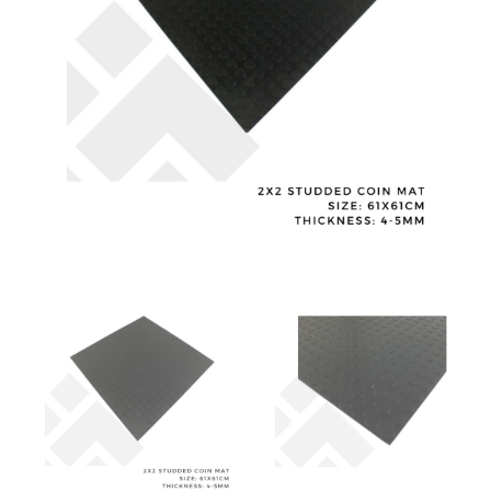
Tile
/
Cheap
Anti
-
Slip
Mat
-
RS22
quantity