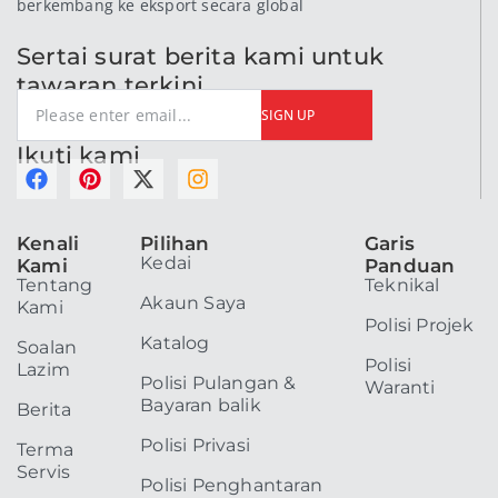
berkembang ke eksport secara global
Sertai surat berita kami untuk
tawaran terkini
SIGN UP
Ikuti kami
F
P
X
I
a
i
-
n
c
n
t
s
Kenali
Pilihan
Garis
e
t
w
t
Kedai
Kami
Panduan
b
e
i
a
Tentang
Teknikal
o
r
t
g
Akaun Saya
Kami
o
e
t
r
Polisi Projek
k
s
e
a
Katalog
Soalan
t
r
m
Polisi
Lazim
Polisi Pulangan &
Waranti
Bayaran balik
Berita
Polisi Privasi
Terma
Servis
Polisi Penghantaran