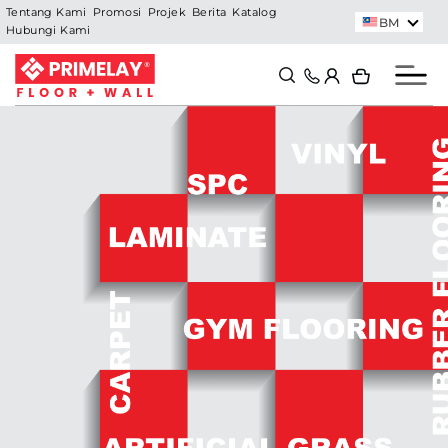
Skip
Tentang Kami
Promosi
Projek
Berita
Katalog
BM
Hubungi Kami
to
content
Search
Search