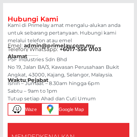
Hubungi Kami
Kami di Primelay amat mengalu-alukan anda
untuk sebarang pertanyaan. Hubungi kami
melalui telefon atau emel
Emel:
admin@primelay.com.my
Telefon/Whatsapp:
+6017-556 0103
Alamat
PSF Industries Sdn Bhd
No 19, Jalan BA/3, Kawasan Perusahaan Bukit
Angkat, 43000, Kajang, Selangor, Malaysia.
Waktu Pejabat
Isnin – Jumaat – 8.30am hingga 6pm
Sabtu – 9am to 1pm
Tutup setiap Ahad dan Cuti Umum
Waze
Google Map
MEMPERKENALKAN