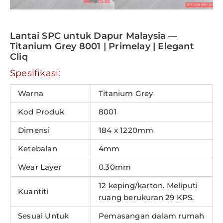
Lantai SPC untuk Dapur Malaysia —
Titanium Grey 8001 | Primelay | Elegant
Cliq
Spesifikasi:
Warna
Titanium Grey
Kod Produk
8001
Dimensi
184 x 1220mm
Ketebalan
4mm
Wear Layer
0.30mm
12 keping/karton. Meliputi
Kuantiti
ruang berukuran 29 KPS.
Sesuai Untuk
Pemasangan dalam rumah