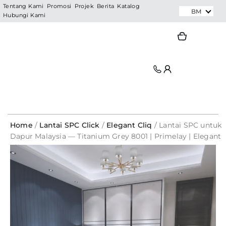
Skip
Tentang Kami
Promosi
Projek
Berita
Katalog
BM
Hubungi Kami
to
content
Search
Search
Home
/
Lantai SPC Click
/
Elegant Cliq
/ Lantai SPC untuk
Dapur Malaysia — Titanium Grey 8001 | Primelay | Elegant
Cliq