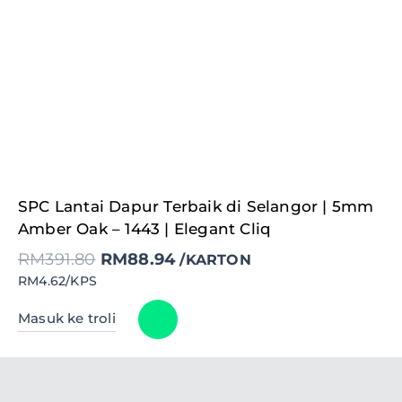
Original
Current
SPC Lantai Dapur Terbaik di Selangor | 5mm
price
price
was:
is:
Amber Oak – 1443 | Elegant Cliq
RM391.80.
RM88.94.
RM
391.80
RM
88.94
/KARTON
RM4.62/KPS
Masuk ke troli