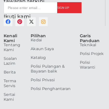
tawaran terkini
SIGN UP
Ikuti kami
F
P
X
I
a
i
-
n
c
n
t
s
Kenali
Pilihan
Garis
e
t
w
t
Kedai
Kami
Panduan
b
e
i
a
Tentang
Teknikal
o
r
t
g
Akaun Saya
Kami
o
e
t
r
Polisi Projek
k
s
e
a
Katalog
Soalan
t
r
m
Polisi
Lazim
Polisi Pulangan &
Waranti
Bayaran balik
Berita
Polisi Privasi
Terma
Servis
Polisi Penghantaran
Sertai
Kami