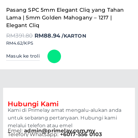
Original
Current
Pasang SPC 5mm Elegant Cliq yang Tahan
price
price
was:
is:
Lama | 5mm Golden Mahogany – 1217 |
RM391.80.
RM88.94.
Elegant Cliq
RM
391.80
RM
88.94
/KARTON
RM4.62/KPS
Masuk ke troli
Hubungi Kami
Kami di Primelay amat mengalu-alukan anda
untuk sebarang pertanyaan. Hubungi kami
melalui telefon atau emel
Emel:
admin@primelay.com.my
Telefon/Whatsapp:
+6017-556 0103