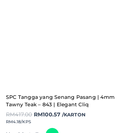
Original
Current
SPC Tangga yang Senang Pasang | 4mm
price
price
was:
is:
Tawny Teak – 843 | Elegant Cliq
RM417.00.
RM100.57.
RM
417.00
RM
100.57
/KARTON
RM4.18/KPS