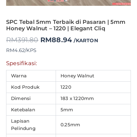
SPC Tebal 5mm Terbaik di Pasaran | 5mm
Honey Walnut – 1220 | Elegant Cliq
RM
391.80
RM
88.94
/KARTON
RM4.62/KPS
Spesifikasi:
Warna
Honey Walnut
Kod Produk
1220
Dimensi
183 x 1220mm
Ketebalan
5mm
Lapisan
0.25mm
Pelindung