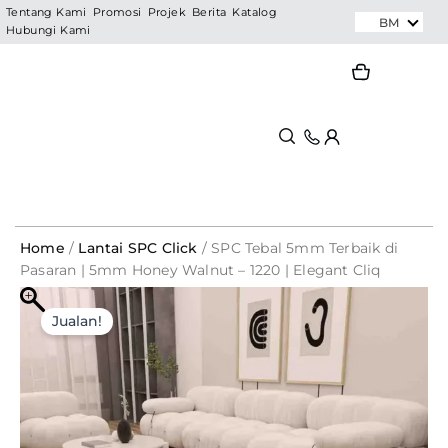
Skip
Tentang Kami
Promosi
Projek
Berita
Katalog
BM
Hubungi Kami
to
content
Search
Search
Home
/
Lantai SPC Click
/ SPC Tebal 5mm Terbaik di
Pasaran | 5mm Honey Walnut – 1220 | Elegant Cliq
SPC
Original
Current
Tebal
Jualan!
5mm
price
price
Terbaik
was:
is:
di
Pasaran
RM391.80.
RM88.94.
|
5mm