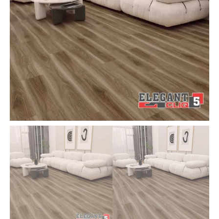
Honey
Walnut
-
1220
|
Elegant
Cliq
quantity