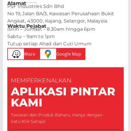
Alamat
PSF Industries Sdn Bhd
No 19, Jalan BA/3, Kawasan Perusahaan Bukit
Angkat, 43000, Kajang, Selangor, Malaysia.
Waktu Pejabat
Isnin – Jumaat – 8.30am hingga 6pm
Sabtu – 9am to 1pm
Tutup setiap Ahad dan Cuti Umum
Waze
Google Map
MEMPERKENALKAN
APLIKASI PINTAR
KAMI
Tawaran dan Produk Baharu, Hanya dengan
Satu Klik Sahaja!