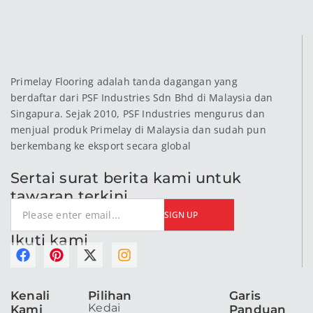
Primelay Flooring adalah tanda dagangan yang
berdaftar dari PSF Industries Sdn Bhd di Malaysia dan
Singapura. Sejak 2010, PSF Industries mengurus dan
menjual produk Primelay di Malaysia dan sudah pun
berkembang ke eksport secara global
Sertai surat berita kami untuk
tawaran terkini
SIGN UP
Ikuti kami
F
P
X
I
a
i
-
n
c
n
t
s
Kenali
Pilihan
Garis
e
t
w
t
Kedai
Kami
Panduan
b
e
i
a