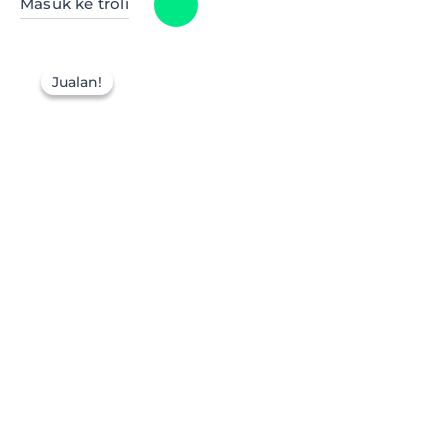
Masuk ke troli
Jualan!
Jualan!