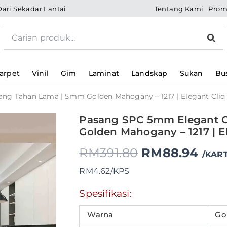
Tentang Kami
Prom
Dari Sekadar Lantai
Search
arpet
Vinil
Gim
Laminat
Landskap
Sukan
Bu
ng Tahan Lama | 5mm Golden Mahogany – 1217 | Elegant Cliq
Pasang
Pasang SPC 5mm Elegant C
Original
Curr
SPC
Golden Mahogany – 1217 | E
5mm
price
pric
Elegant
RM
391.80
RM
88.94
/KAR
Cliq
was:
is:
yang
RM4.62/KPS
Tahan
RM391.80.
RM8
Lama
Spesifikasi:
|
5mm
Warna
Go
Golden