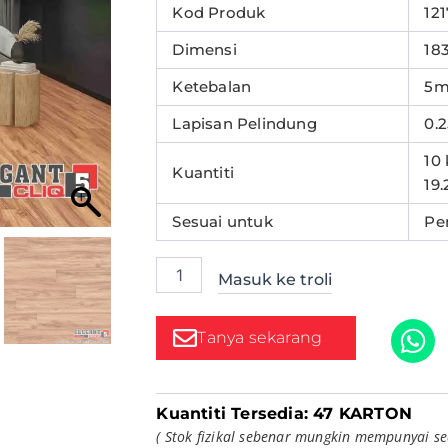
Mahogany
Kod Produk
121
-
1217
Dimensi
18
|
Elegant
Ketebalan
5
Cliq
Lapisan Pelindung
0.
quantity
10
Kuantiti
19.
Sesuai untuk
Pe
Masuk ke troli
Tanya sekarang
Kuantiti Tersedia:
47 KARTON
( Stok fizikal sebenar mungkin mempunyai se