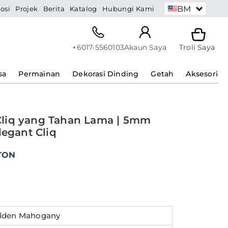
BM
osi
Projek
Berita
Katalog
Hubungi Kami
+6017-5560103
Akaun Saya
Troli Saya
sa
Permainan
Dekorasi Dinding
Getah
Aksesori
liq yang Tahan Lama | 5mm
ent
legant Cliq
e
TON
8.94.
lden Mahogany