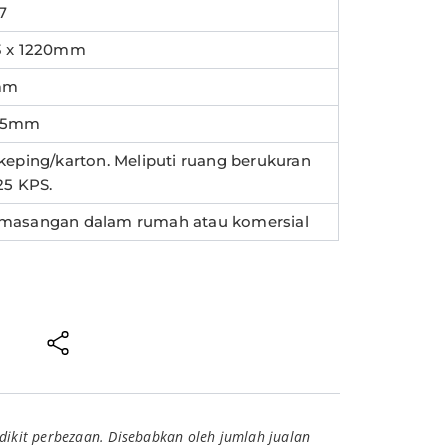
7
3 x 1220mm
mm
25mm
 keping/karton. Meliputi ruang berukuran
25 KPS.
masangan dalam rumah atau komersial
dikit perbezaan. Disebabkan oleh jumlah jualan