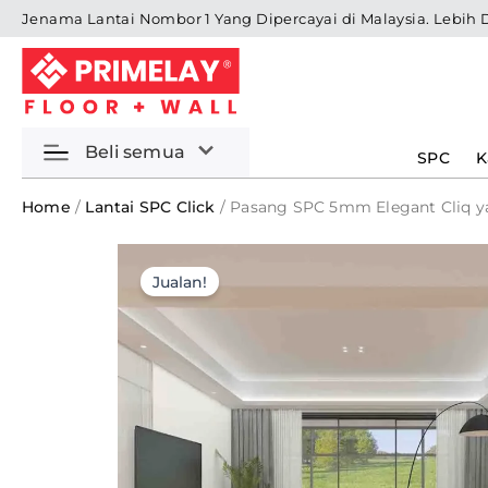
Skip
Jenama Lantai Nombor 1 Yang Dipercayai di Malaysia. Lebih 
to
content
Beli semua
SPC
K
Home
/
Lantai SPC Click
/ Pasang SPC 5mm Elegant Cliq ya
Jualan!