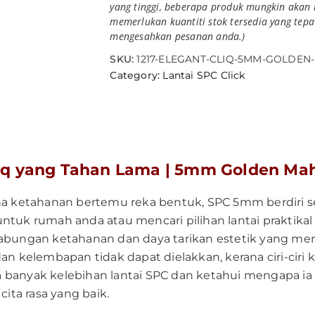
yang tinggi, beberapa produk mungkin akan 
memerlukan kuantiti stok tersedia yang tep
mengesahkan pesanan anda.)
SKU:
1217-ELEGANT-CLIQ-5MM-GOLDE
Category:
Lantai SPC Click
q yang Tahan Lama | 5mm Golden Mahog
ana ketahanan bertemu reka bentuk, SPC 5mm berdiri s
 rumah anda atau mencari pilihan lantai praktikal u
abungan ketahanan dan daya tarikan estetik yang menar
an kelembapan tidak dapat dielakkan, kerana ciri-ciri
banyak kelebihan lantai SPC dan ketahui mengapa ia 
ta rasa yang baik.