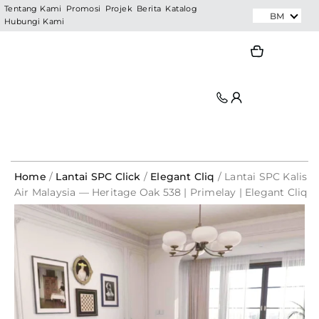
Skip
Tentang Kami
Promosi
Projek
Berita
Katalog
BM
Hubungi Kami
to
content
Search
Search
Home
/
Lantai SPC Click
/
Elegant Cliq
/ Lantai SPC Kalis
Air Malaysia — Heritage Oak 538 | Primelay | Elegant Cliq