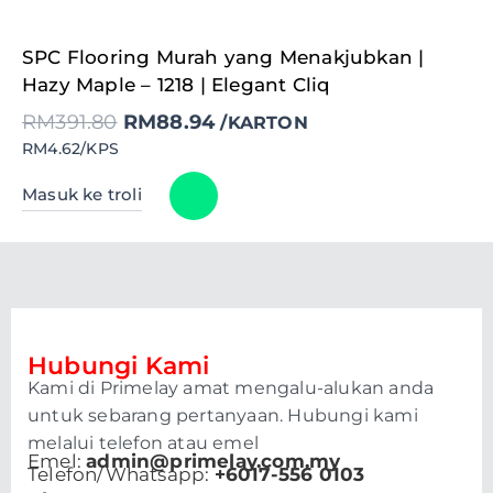
Original
Current
SPC Flooring Murah yang Menakjubkan |
price
price
was:
is:
Hazy Maple – 1218 | Elegant Cliq
RM391.80.
RM88.94.
RM
391.80
RM
88.94
/KARTON
RM4.62/KPS
Masuk ke troli
Hubungi Kami
Kami di Primelay amat mengalu-alukan anda
untuk sebarang pertanyaan. Hubungi kami
melalui telefon atau emel
Emel:
admin@primelay.com.my
Telefon/Whatsapp:
+6017-556 0103