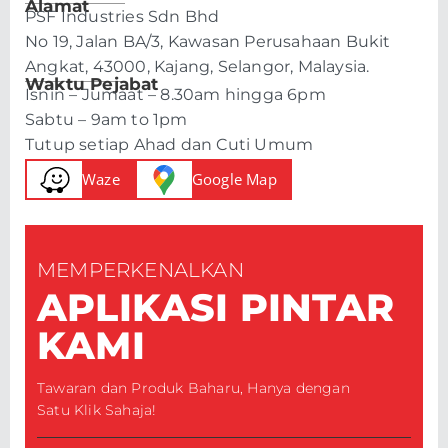
Alamat
PSF Industries Sdn Bhd
No 19, Jalan BA/3, Kawasan Perusahaan Bukit
Angkat, 43000, Kajang, Selangor, Malaysia.
Waktu Pejabat
Isnin – Jumaat – 8.30am hingga 6pm
Sabtu – 9am to 1pm
Tutup setiap Ahad dan Cuti Umum
Waze
Google Map
MEMPERKENALKAN
APLIKASI PINTAR
KAMI
Tawaran dan Produk Baharu, Hanya dengan
Satu Klik Sahaja!