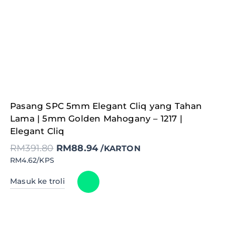
Original
Current
Pasang SPC 5mm Elegant Cliq yang Tahan
price
price
was:
is:
Lama | 5mm Golden Mahogany – 1217 |
RM391.80.
RM88.94.
Elegant Cliq
RM
391.80
RM
88.94
/KARTON
RM4.62/KPS
Masuk ke troli