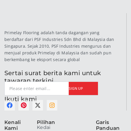
Primelay Flooring adalah tanda dagangan yang
berdaftar dari PSF Industries Sdn Bhd di Malaysia dan
Singapura. Sejak 2010, PSF Industries mengurus dan
menjual produk Primelay di Malaysia dan sudah pun
berkembang ke eksport secara global
Sertai surat berita kami untuk
tawaran terkini
SIGN UP
Ikuti kami
F
P
X
I
a
i
-
n
c
n
t
s
Kenali
Pilihan
Garis
e
t
w
t
Kedai
Kami
Panduan
b
e
i
a