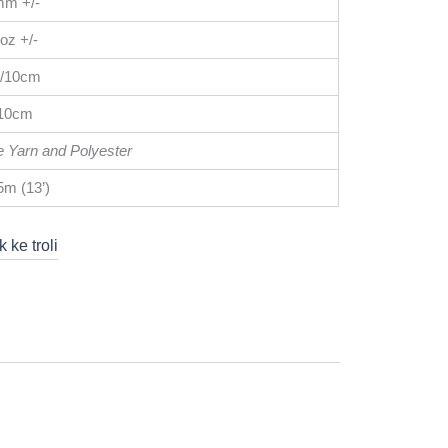
mm +/-
oz +/-
0/10cm
/10cm
e Yarn and Polyester
5m (13’)
 ke troli