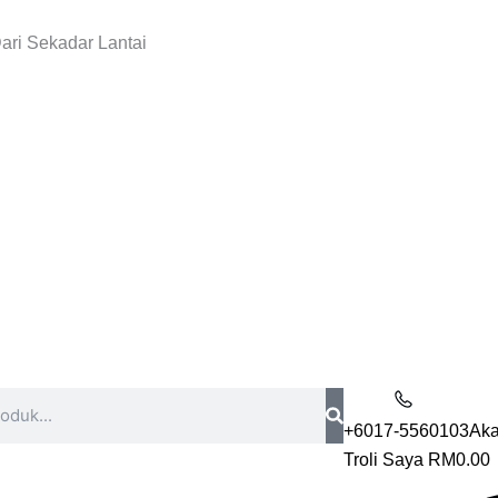
ari Sekadar Lantai
+6017-5560103
Aka
Troli Saya
RM
0.00