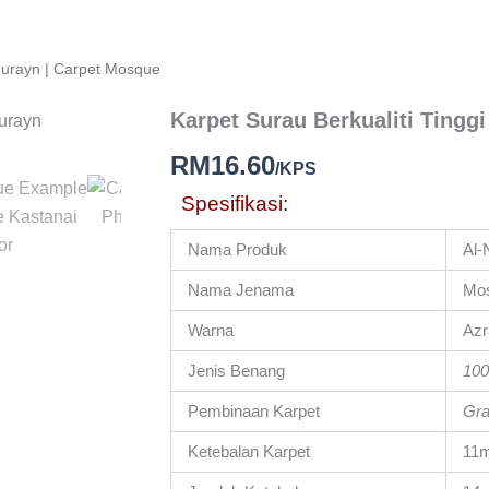
-Nurayn | Carpet Mosque
Karpet Surau Berkualiti Tinggi
Karpet
Surau
RM
16.60
Berkualiti
/KPS
Tinggi
Spesifikasi:
|
Al-
Nurayn
Nama Produk
Al-
|
Nama Jenama
Mos
Carpet
Mosque
Warna
Azr
quantity
Jenis Benang
100
Pembinaan Karpet
Gra
Ketebalan Karpet
11m