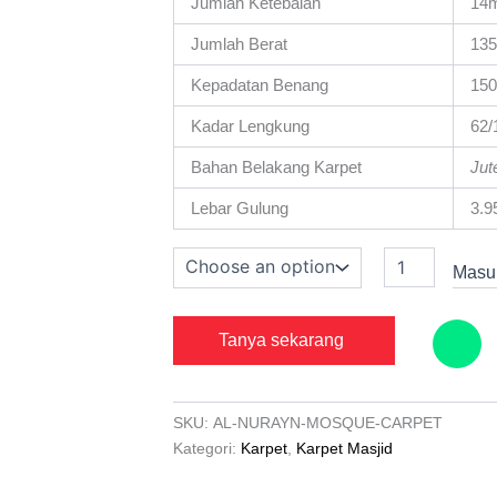
Jumlah Ketebalan
14
Jumlah Berat
135
Kepadatan Benang
15
Kadar Lengkung
62
Bahan Belakang Karpet
Jut
Lebar Gulung
3.9
Masuk
Tanya sekarang
SKU:
AL-NURAYN-MOSQUE-CARPET
Kategori:
Karpet
,
Karpet Masjid