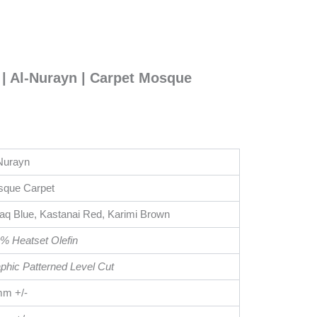
 | Al-Nurayn | Carpet Mosque
Nurayn
que Carpet
aq Blue, Kastanai Red, Karimi Brown
% Heatset Olefin
phic Patterned Level Cut
m +/-