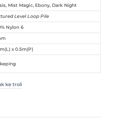
is, Mist Magic, Ebony, Dark Night
tured Level Loop Pile
0% Nylon 6
mm
5m(L) x 0.5m(P)
 keping
k ke troli