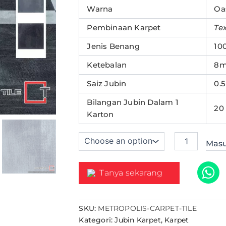
Warna
Oas
Pembinaan Karpet
Tex
Jenis Benang
10
Ketebalan
8
Saiz Jubin
0.
Bilangan Jubin Dalam 1
20
Karton
Masu
Tanya sekarang
SKU:
METROPOLIS-CARPET-TILE
Kategori:
Jubin Karpet
,
Karpet