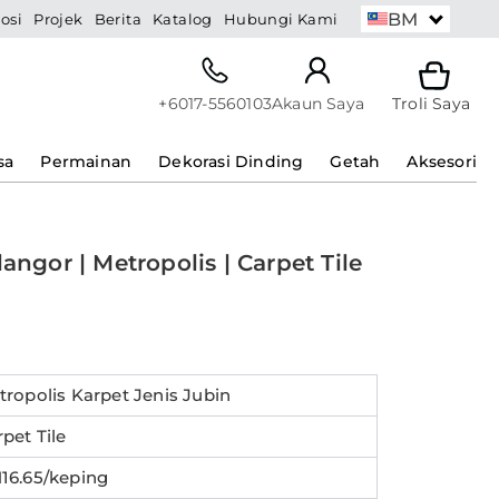
BM
osi
Projek
Berita
Katalog
Hubungi Kami
+6017-5560103
Akaun Saya
Troli Saya
sa
Permainan
Dekorasi Dinding
Getah
Aksesori
angor | Metropolis | Carpet Tile
tropolis Karpet Jenis Jubin
pet Tile
16.65/keping