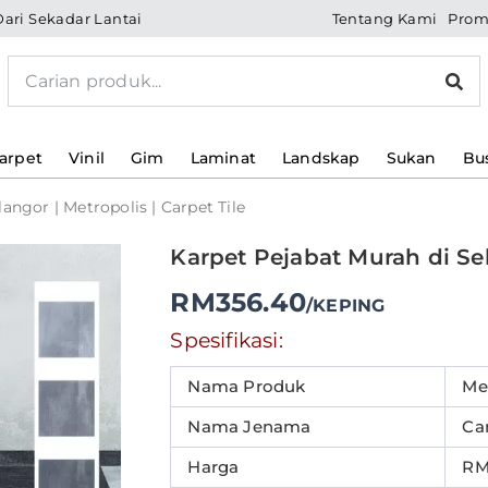
Tentang Kami
Prom
Dari Sekadar Lantai
Search
arpet
Vinil
Gim
Laminat
Landskap
Sukan
Bu
angor | Metropolis | Carpet Tile
Karpet Pejabat Murah di Sel
Karpet
Pejabat
RM
356.40
Murah
/KEPING
di
Spesifikasi:
Selangor
|
Metropolis
Nama Produk
Me
|
Nama Jenama
Car
Carpet
Tile
Harga
RM
quantity