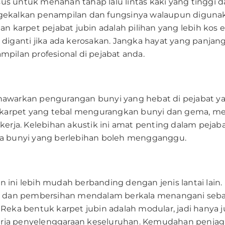
usus untuk menahan tahap lalu lintas kaki yang tingg
kalkan penampilan dan fungsinya walaupun digunakan 
n karpet pejabat jubin adalah pilihan yang lebih kos 
ng diganti jika ada kerosakan. Jangka hayat yang pan
ilan profesional di pejabat anda.
 menawarkan pengurangan bunyi yang hebat di pejabat
karpet yang tebal mengurangkan bunyi dan gema, menj
erja. Kelebihan akustik ini amat penting dalam peja
mana bunyi yang berlebihan boleh mengganggu.
bin ini lebih mudah berbanding dengan jenis lantai la
, dan pembersihan mendalam berkala menangani seba
ka bentuk karpet jubin adalah modular, jadi hanya ju
erja penyelenggaraan keseluruhan. Kemudahan penjaga