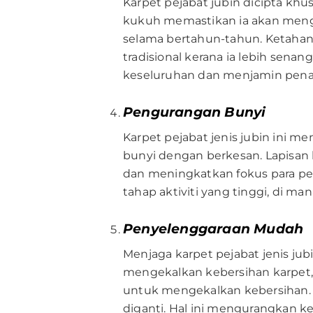
Karpet pejabat jubin dicipta kh
kukuh memastikan ia akan menge
selama bertahun-tahun. Ketahana
tradisional kerana ia lebih sena
keseluruhan dan menjamin penamp
Pengurangan Bunyi
Karpet pejabat jenis jubin ini
bunyi dengan berkesan. Lapisan 
dan meningkatkan fokus para pek
tahap aktiviti yang tinggi, di 
Penyelenggaraan Mudah
Menjaga karpet pejabat jenis ju
mengekalkan kebersihan karpet
untuk mengekalkan kebersihan. Re
diganti. Hal ini mengurangkan k