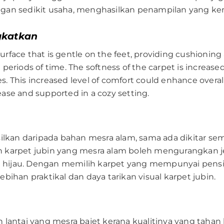
gan sedikit usaha, menghasilkan penampilan yang kem
gkatkan
 surface that is gentle on the feet, providing cushioning
periods of time. The softness of the carpet is increased
 This increased level of comfort could enhance overall
ase and supported in a cozy setting.
asilkan daripada bahan mesra alam, sama ada dikitar
h karpet jubin yang mesra alam boleh mengurangkan j
hijau. Dengan memilih karpet yang mempunyai pensij
bihan praktikal dan daya tarikan visual karpet jubin.
n lantai yang mesra bajet kerana kualitinya yang tah