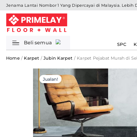
Skip
Jenama Lantai Nombor 1 Yang Dipercayai di Malaysia. Lebih 
to
content
Beli semua
SPC
K
Home
/
Karpet
/
Jubin Karpet
/ Karpet Pejabat Murah di Sel
Jualan!