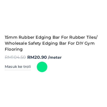
Original
Current
15mm Rubber Edging Bar For Rubber Tiles/
price
price
was:
is:
Wholesale Safety Edging Bar For DIY Gym
RM104.50.
RM20.90.
Flooring
RM
104.50
RM
20.90
/meter
Masuk ke troli