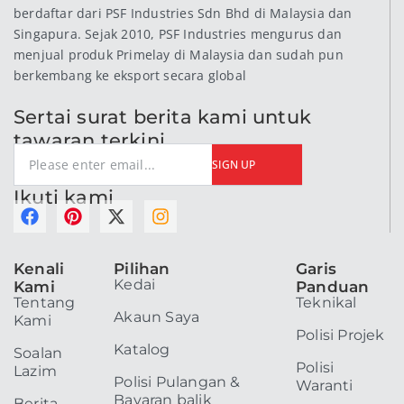
berdaftar dari PSF Industries Sdn Bhd di Malaysia dan
Singapura. Sejak 2010, PSF Industries mengurus dan
menjual produk Primelay di Malaysia dan sudah pun
berkembang ke eksport secara global
Sertai surat berita kami untuk
tawaran terkini
SIGN UP
Ikuti kami
F
P
X
I
a
i
-
n
c
n
t
s
Kenali
Pilihan
Garis
e
t
w
t
Kedai
Kami
Panduan
b
e
i
a
Tentang
Teknikal
o
r
t
g
Akaun Saya
Kami
o
e
t
r
Polisi Projek
k
s
e
a
Katalog
Soalan
t
r
m
Polisi
Lazim
Polisi Pulangan &
Waranti
Bayaran balik
Berita