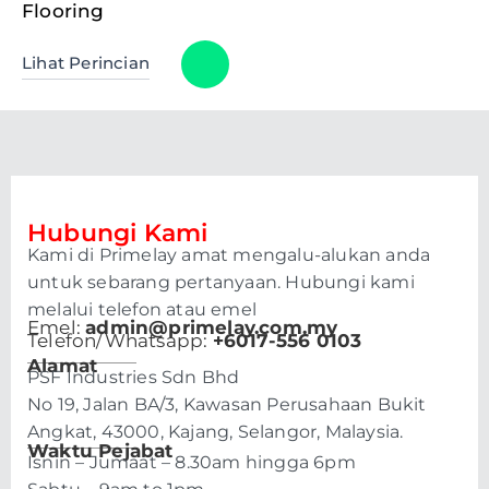
Flooring
Lihat Perincian
Hubungi Kami
Kami di Primelay amat mengalu-alukan anda
untuk sebarang pertanyaan. Hubungi kami
melalui telefon atau emel
Emel:
admin@primelay.com.my
Telefon/Whatsapp:
+6017-556 0103
Alamat
PSF Industries Sdn Bhd
No 19, Jalan BA/3, Kawasan Perusahaan Bukit
Angkat, 43000, Kajang, Selangor, Malaysia.
Waktu Pejabat
Isnin – Jumaat – 8.30am hingga 6pm