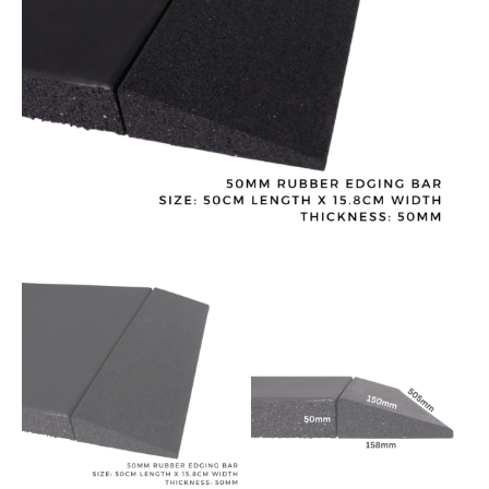
Safety
Edging
Bar
For
DIY
Gym
Flooring
quantity