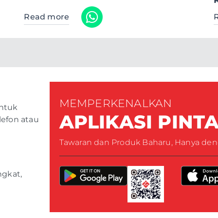
Read more
MEMPERKENALKAN
untuk
APLIKASI PINT
lefon atau
Tawaran dan Produk Baharu, Hanya deng
ngkat,