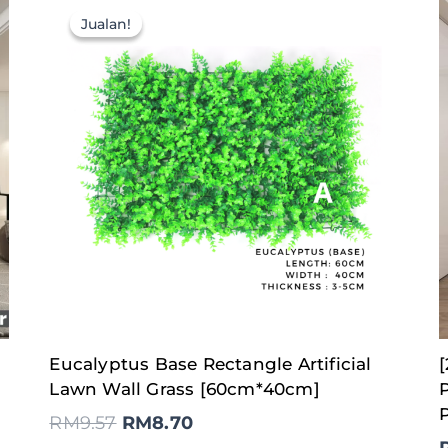
Jualan!
Jualan!
Original
Current
Eucalyptus Base Rectangle Artificial
price
price
was:
is:
Lawn Wall Grass [60cm*40cm]
RM9.57.
RM8.70.
P
RM
9.57
RM
8.70