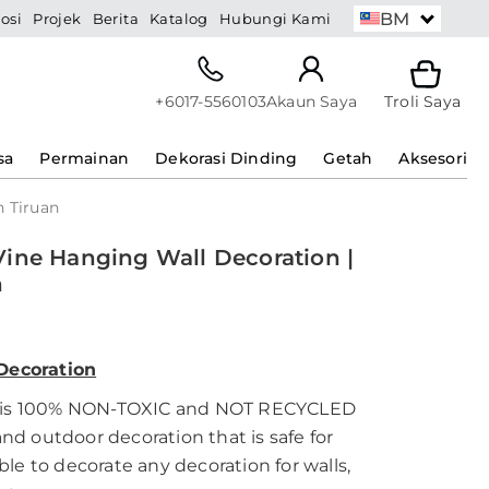
BM
osi
Projek
Berita
Katalog
Hubungi Kami
+6017-5560103
Akaun Saya
Troli Saya
sa
Permainan
Dekorasi Dinding
Getah
Aksesori
n Tiruan
f Vine Hanging Wall Decoration |
n
 Decoration
ucts is 100% NON-TOXIC and NOT RECYCLED
and outdoor decoration that is safe for
able to decorate any decoration for walls,