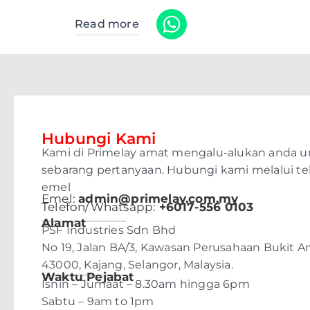
Read more
Hubungi Kami
Kami di Primelay amat mengalu-alukan anda 
sebarang pertanyaan. Hubungi kami melalui te
emel
Emel:
admin@primelay.com.my
Telefon/Whatsapp:
+6017-556 0103
Alamat
PSF Industries Sdn Bhd
No 19, Jalan BA/3, Kawasan Perusahaan Bukit A
43000, Kajang, Selangor, Malaysia.
Waktu Pejabat
Isnin – Jumaat – 8.30am hingga 6pm
Sabtu – 9am to 1pm