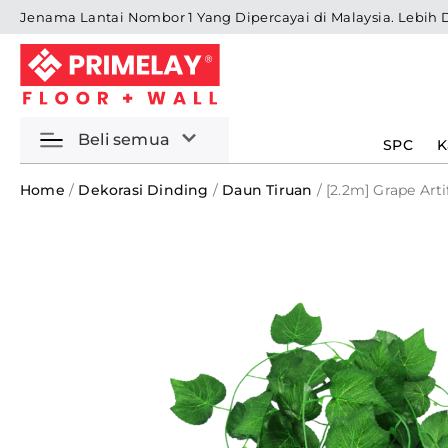
Skip
Jenama Lantai Nombor 1 Yang Dipercayai di Malaysia. Lebih 
to
content
Beli semua
SPC
K
Home
/
Dekorasi Dinding
/
Daun Tiruan
/ [2.2m] Grape Art