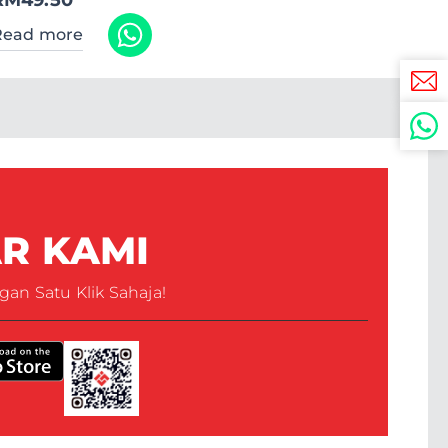
Read more
AR KAMI
an Satu Klik Sahaja!