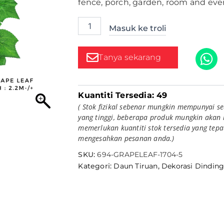
fence, porch, garden, room and eve
Hiasan
Tiruan
quantity
Masuk ke troli
Tanya sekarang
Kuantiti Tersedia:
49
( Stok fizikal sebenar mungkin mempunyai se
yang tinggi, beberapa produk mungkin akan 
memerlukan kuantiti stok tersedia yang tep
mengesahkan pesanan anda.)
SKU:
694-GRAPELEAF-1704-5
Kategori:
Daun Tiruan
,
Dekorasi Dindin