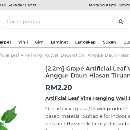
Tentang Kami
Prom
Dari Sekadar Lantai
Search
arpet
Vinil
Gim
Laminat
Landskap
Sukan
Bu
ificial Leaf Vine Hanging Wall Decoration | Anggur Daun Hiasa
[2.2m]
[2.2m] Grape Artificial Lea
Grape
Anggur Daun Hiasan Tirua
Artificial
Leaf
RM
2.20
Vine
Hanging
Artificial Leaf Vine Hanging Wall
Wall
Decoration
Our artificial grass / flower prod
|
based material. Suitable for indoor 
Anggur
kids and the whole family. It is suit
Daun