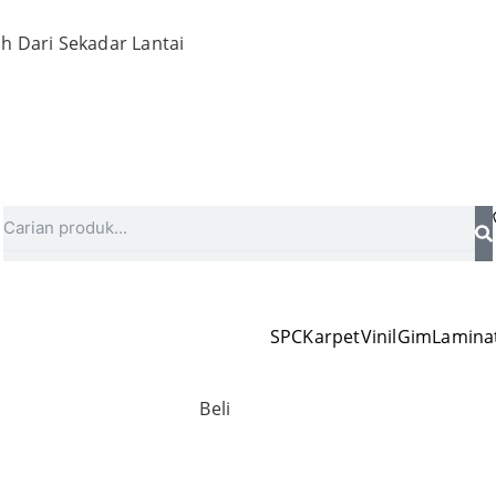
h Dari Sekadar Lantai
Search
SPC
Karpet
Vinil
Gim
Lamina
Beli