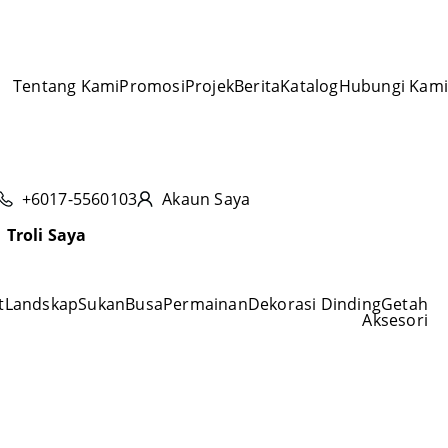
Tentang Kami
Promosi
Projek
Berita
Katalog
Hubungi Kami
+6017-5560103
Akaun Saya
Troli Saya
t
Landskap
Sukan
Busa
Permainan
Dekorasi Dinding
Getah
Aksesori